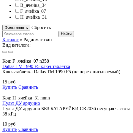
B_ячейка_34
F_ячейка_07
H_ячейка_31
Сбросить
Найти
Каталог
»
Радиомагазин
Вид каталога:
Код:
F_ячейка_07 n358
Dallas TM 1990 F5 ключ-таблетка
Ключ-таблетка Dallas TM 1990 F5 (не перезаписываемый)
15 руб.
Купить
Сравнить
Код:
H_ячейка_31 nnnn
Пульт ДУ ардуино
Пульт ДУ ардуино БЕЗ БАТАРЕЙКИ CR2036 несущая частота
38 кГц
10 руб.
Купить
Сравнить